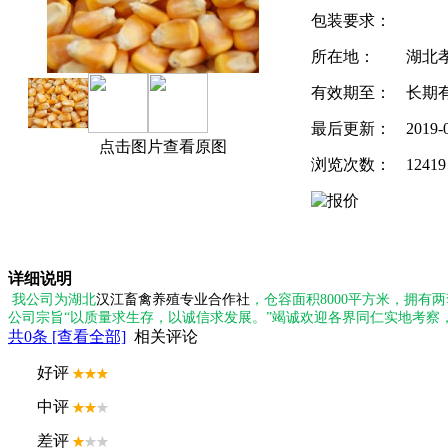
包装要求：
所在地：
湖北
有效期至：
长期
最后更新：
2019-
点击图片查看原图
浏览次数：
12419
详细说明
我公司为湖北
汉江畜禽养殖专业合作社
，仓容面积
8000
平方米，拥有两
公司宗旨
“
以质量求生存，以诚信求发展。
”
竭诚欢迎各界同仁实地考察
共
0
条 [查看全部]
相关评论