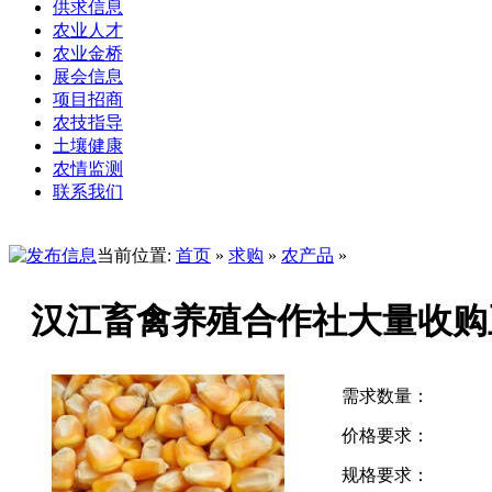
供求信息
农业人才
农业金桥
展会信息
项目招商
农技指导
土壤健康
农情监测
联系我们
当前位置:
首页
»
求购
»
农产品
»
汉江畜禽养殖合作社大量收购
需求数量：
价格要求：
规格要求：