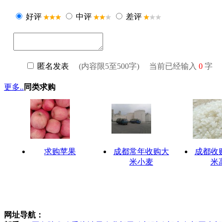
更多..
同类求购
求购苹果
成都常年收购大
成都收
米小麦
米
网址导航：