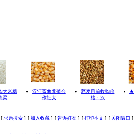
购大米糯
汉江畜禽养殖合
荞麦目前收购价
★
高粱
作社大
格；汉
[
求购搜索
] [
加入收藏
] [
告诉好友
] [
打印本文
] [
关闭窗口
]