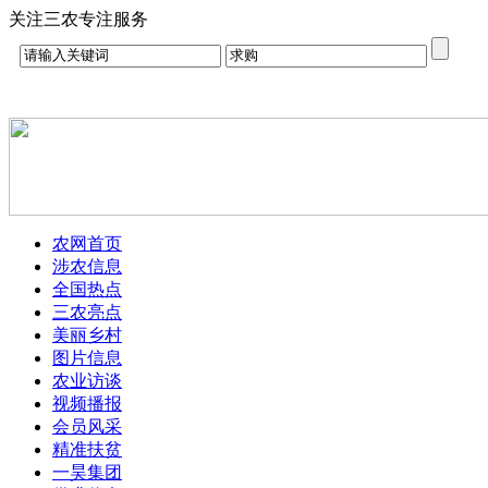
关注三农专注服务
农网首页
涉农信息
全国热点
三农亮点
美丽乡村
图片信息
农业访谈
视频播报
会员风采
精准扶贫
一昊集团